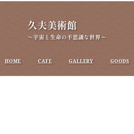
久夫美術館
〜宇宙と生命の不思議な世界〜
HOME
CAFE
GALLERY
GOODS
TEL
098-914-0688
ADDRESS
〒901-0512
沖縄県島尻郡八重瀬町具志頭
1038-1