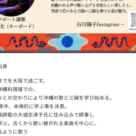
出身
までを大阪で過ごす。
沖縄料理屋での、
々との交わりにより沖縄の歌と三線を学び始める。
時帰沖、本格的に学ぶ事を決意。
高師範の大城志津子氏に住み込みで師事し
学ぶ。古くから歌い継がれる楽曲を中心に、
るように歌う