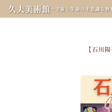
久夫美術館
〜宇宙と生命の不思議な世
【石川陽子