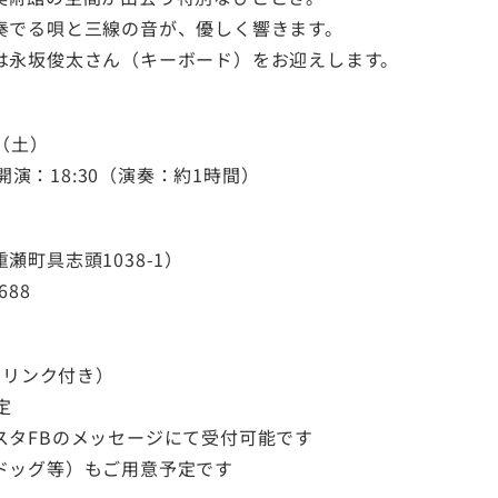
奏でる唄と三線の音が、優しく響きます。
は永坂俊太さん（キーボード）をお迎えします。
日（土）
／ 開演：18:30（演奏：約1時間）
瀬町具志頭1038-1）
688
ンドリンク付き）
定
スタFBのメッセージにて受付可能です
ドッグ等）もご用意予定です